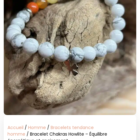
Accueil
/
Homme
/
Bracelets tendance
homme
/ Bracelet Chakras Howlite – Équilibre