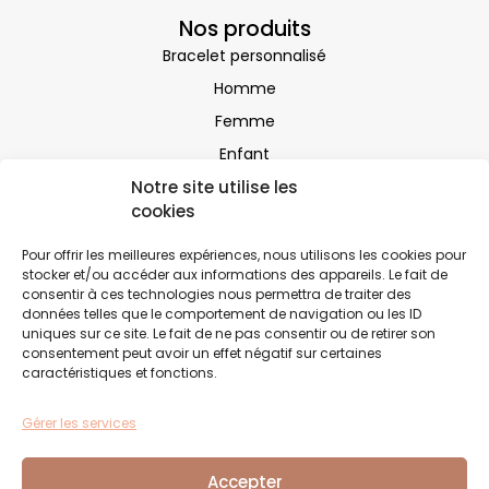
Nos produits
Bracelet personnalisé
Homme
Femme
Enfant
Notre site utilise les
Minéraux
cookies
Perles
Sacs
Pour offrir les meilleures expériences, nous utilisons les cookies pour
stocker et/ou accéder aux informations des appareils. Le fait de
Autres
consentir à ces technologies nous permettra de traiter des
données telles que le comportement de navigation ou les ID
Infos pratiques
uniques sur ce site. Le fait de ne pas consentir ou de retirer son
consentement peut avoir un effet négatif sur certaines
Boutique fidélité
caractéristiques et fonctions.
Blog
Gérer les services
Conditions Générales de Vente
Politique de confidentialité
Accepter